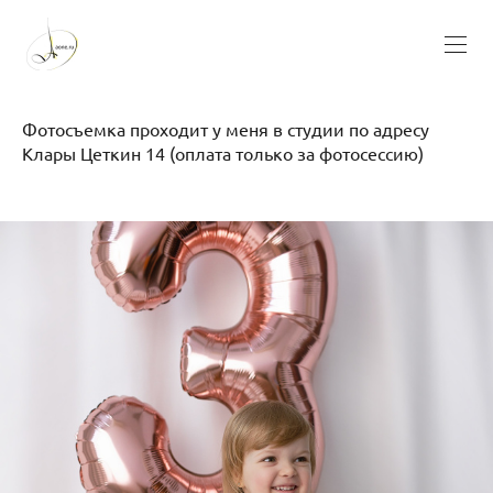
Фотосъемка проходит у меня в студии по адресу
Клары Цеткин 14 (оплата только за фотосессию)