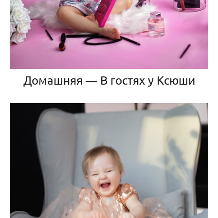
Домашняя — В гостях у Ксюши